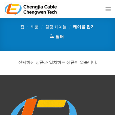
콘
텐
츠
로
집
/
제품
/
릴링 케이블
/
케이블 잡기
건
너
필터
뛰
기
선택하신 상품과 일치하는 상품이 없습니다.