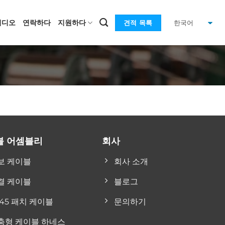
비디오
연락하다
지원하다
견적 목록
블 어셈블리
회사
보 케이블
회사 소개
결 케이블
블로그
J45 패치 케이블
문의하기
춤형 케이블 하네스