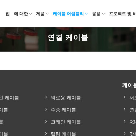
집
에 대한
제품
케이블 어셈블리
응용
프로젝트 및 
연결 케이블
케이
인 케이블
의료용 케이블
서
이블
수중 케이블
연
블
크레인 케이블
R
이블
릴링 케이블
맞