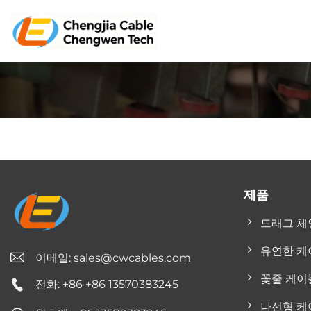
콘
텐
츠
로
건
너
뛰
기
제품
드래그 체
유연한 케
이메일:
sales@cwcables.com
꽃줄 케이
전화: +86 +86 13570383245
나선형 케